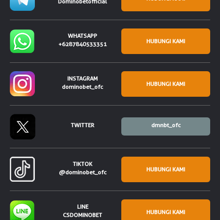
Dominobetofficial
NEW
TANGKAS
RTP
WHATSAPP
HUBUNGI KAMI
+6287840533351
DEPOSIT
WITHDRAW
INSTAGRAM
HUBUNGI KAMI
dominobet_ofc
PROMOSI
DOWNLOAD APLIKASI
TWITTER
dmnbt_ofc
REFERRAL
TIKTOK
JACKPOT
HUBUNGI KAMI
@dominobet_ofc
VIP MEMBER
LINE
HUBUNGI KAMI
HUBUNGI KAMI
CSDOMINOBET