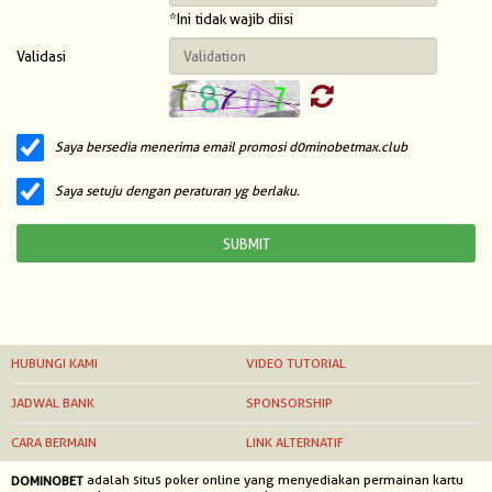
*Ini tidak wajib diisi
NEW
Validasi
TANGKAS
RTP
DEPOSIT
Saya bersedia menerima email promosi d0minobetmax.club
WITHDRAW
Saya setuju dengan peraturan yg berlaku.
PROMOSI
DOWNLOAD APLIKASI
REFERRAL
HUBUNGI KAMI
VIDEO TUTORIAL
JACKPOT
JADWAL BANK
SPONSORSHIP
VIP MEMBER
CARA BERMAIN
LINK ALTERNATIF
HUBUNGI KAMI
adalah situs poker online yang menyediakan permainan kartu
DOMINOBET