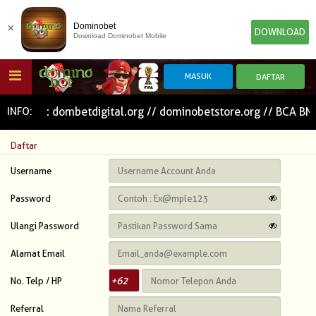
×
Dominobet
DOWNLOAD
Download Dominobet Mobile
HOME
MI KAMI : dombetdigital.org // dominobetstore.org // BCA
INFO:
Daftar
POKER
SLOT GAME
IDN E-LOTTERY
Username
NEW
NEW
Password
SPORTBOOK
LIVE CASINO
IDNLIVE
Ulangi Password
NEW
Alamat Email
TOGEL
ESPORTS
ARCADE
No. Telp / HP
NEW
NEW
NEW
Referral
TEMBAK IKAN
IDNRAFFLE
IDNTRADE